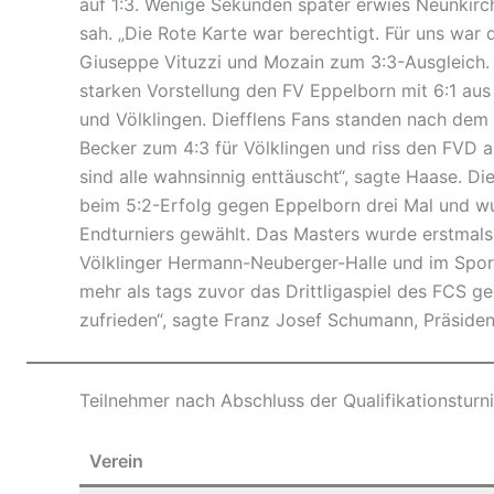
auf 1:3. Wenige Sekunden später erwies Neunkirch
sah. „Die Rote Karte war berechtigt. Für uns war 
Giuseppe Vituzzi und Mozain zum 3:3-Ausgleich. 
starken Vorstellung den FV Eppelborn mit 6:1 aus
und Völklingen. Diefflens Fans standen nach dem
Becker zum 4:3 für Völklingen und riss den FVD au
sind alle wahnsinnig enttäuscht“, sagte Haase. Di
beim 5:2-Erfolg gegen Eppelborn drei Mal und w
Endturniers gewählt. Das Masters wurde erstmals 
Völklinger Hermann-Neuberger-Halle und im Sport
mehr als tags zuvor das Drittligaspiel des FCS geg
zufrieden“, sagte Franz Josef Schumann, Präside
Teilnehmer nach Abschluss der Qualifikationsturn
Verein