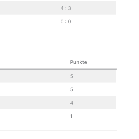
4 : 3
0 : 0
Punkte
5
5
4
1