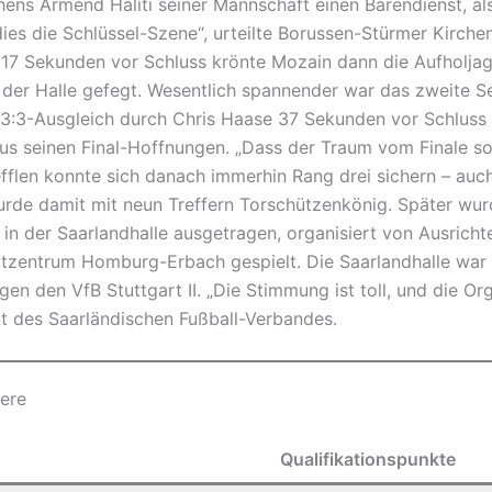
ens Armend Haliti seiner Mannschaft einen Bärendienst, al
dies die Schlüssel-Szene“, urteilte Borussen-Stürmer Kirch
17 Sekunden vor Schluss krönte Mozain dann die Aufholjagd
 der Halle gefegt. Wesentlich spannender war das zweite S
 3:3-Ausgleich durch Chris Haase 37 Sekunden vor Schluss
s seinen Final-Hoffnungen. „Dass der Traum vom Finale so ku
efflen konnte sich danach immerhin Rang drei sichern – auc
urde damit mit neun Treffern Torschützenkönig. Später wu
in der Saarlandhalle ausgetragen, organisiert von Ausricht
zentrum Homburg-Erbach gespielt. Die Saarlandhalle war a
en den VfB Stuttgart II. „Die Stimmung ist toll, und die Orga
nt des Saarländischen Fußball-Verbandes.
iere
Qualifikationspunkte