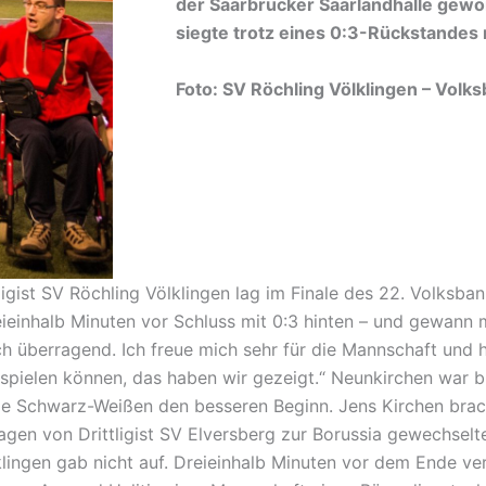
der Saarbrücker Saarlandhalle gew
siegte trotz eines 0:3-Rückstandes
Foto: SV Röchling Völklingen – Vol
igist SV Röchling Völklingen lag im Finale des 22. Volksba
eieinhalb Minuten vor Schluss mit 0:3 hinten – und gewann
ch überragend. Ich freue mich sehr für die Mannschaft und h
ll spielen können, das haben wir gezeigt.“ Neunkirchen war
ie Schwarz-Weißen den besseren Beginn. Jens Kirchen brach
gen von Drittligist SV Elversberg zur Borussia gewechselt
lklingen gab nicht auf. Dreieinhalb Minuten vor dem Ende ve