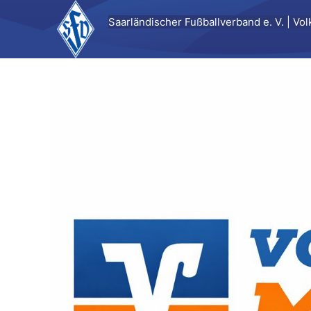
Zum
Saarländischer Fußballverband e. V. | V
Inhalt
springen