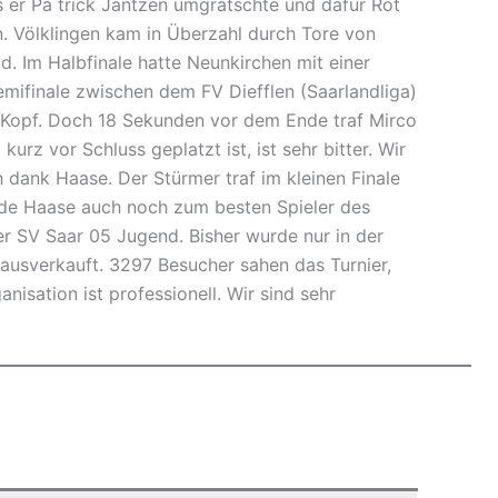
s er Pa trick Jantzen umgrätschte und dafür Rot
en. Völklingen kam in Überzahl durch Tore von
. Im Halbfinale hatte Neunkirchen mit einer
emifinale zwischen dem FV Diefflen (Saarlandliga)
 Kopf. Doch 18 Sekunden vor dem Ende traf Mirco
rz vor Schluss geplatzt ist, ist sehr bitter. Wir
h dank Haase. Der Stürmer traf im kleinen Finale
rde Haase auch noch zum besten Spieler des
er SV Saar 05 Jugend. Bisher wurde nur in der
usverkauft. 3297 Besucher sahen das Turnier,
nisation ist professionell. Wir sind sehr