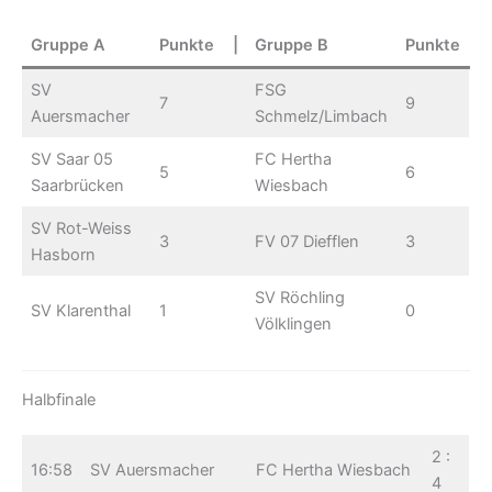
Gruppe A
Punkte
|
Gruppe B
Punkte
SV
FSG
7
9
Auersmacher
Schmelz/Limbach
SV Saar 05
FC Hertha
5
6
Saarbrücken
Wiesbach
SV Rot-Weiss
3
FV 07 Diefflen
3
Hasborn
SV Röchling
SV Klarenthal
1
0
Völklingen
Halbfinale
2 :
16:58
SV Auersmacher
FC Hertha Wiesbach
4