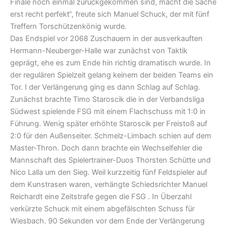
Finale noch einmal zurückgekommen sind, macht die Sache
erst recht perfekt“, freute sich Manuel Schuck, der mit fünf
Treffern Torschützenkönig wurde.
Das Endspiel vor 2068 Zuschauern in der ausverkauften
Hermann-Neuberger-Halle war zunächst von Taktik
geprägt, ehe es zum Ende hin richtig dramatisch wurde. In
der regulären Spielzeit gelang keinem der beiden Teams ein
Tor. I der Verlängerung ging es dann Schlag auf Schlag.
Zunächst brachte Timo Staroscik die in der Verbandsliga
Südwest spielende FSG mit einem Flachschuss mit 1:0 in
Führung. Wenig später erhöhte Staroscik per Freistoß auf
2:0 für den Außenseiter. Schmelz-Limbach schien auf dem
Master-Thron. Doch dann brachte ein Wechselfehler die
Mannschaft des Spielertrainer-Duos Thorsten Schütte und
Nico Lalla um den Sieg. Weil kurzzeitig fünf Feldspieler auf
dem Kunstrasen waren, verhängte Schiedsrichter Manuel
Reichardt eine Zeitstrafe gegen die FSG . In Überzahl
verkürzte Schuck mit einem abgefälschten Schuss für
Wiesbach. 90 Sekunden vor dem Ende der Verlängerung