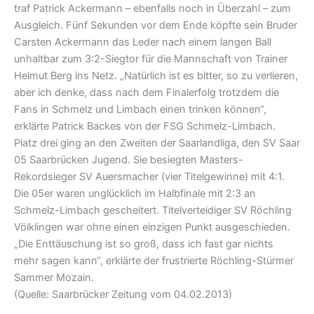
traf Patrick Ackermann – ebenfalls noch in Überzahl – zum
Ausgleich. Fünf Sekunden vor dem Ende köpfte sein Bruder
Carsten Ackermann das Leder nach einem langen Ball
unhaltbar zum 3:2-Siegtor für die Mannschaft von Trainer
Helmut Berg ins Netz. „Natürlich ist es bitter, so zu verlieren,
aber ich denke, dass nach dem Finalerfolg trotzdem die
Fans in Schmelz und Limbach einen trinken können“,
erklärte Patrick Backes von der FSG Schmelz-Limbach.
Platz drei ging an den Zweiten der Saarlandliga, den SV Saar
05 Saarbrücken Jugend. Sie besiegten Masters-
Rekordsieger SV Auersmacher (vier Titelgewinne) mit 4:1.
Die 05er waren unglücklich im Halbfinale mit 2:3 an
Schmelz-Limbach gescheitert. Titelverteidiger SV Röchling
Völklingen war ohne einen einzigen Punkt ausgeschieden.
„Die Enttäuschung ist so groß, dass ich fast gar nichts
mehr sagen kann“, erklärte der frustrierte Röchling-Stürmer
Sammer Mozain.
(Quelle: Saarbrücker Zeitung vom 04.02.2013)