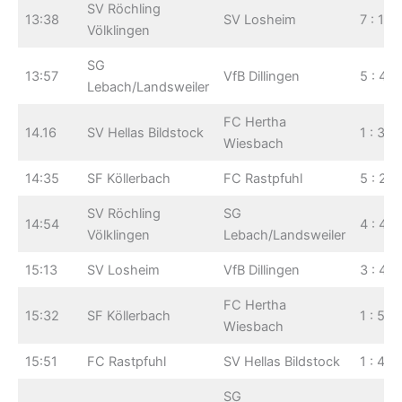
SV Röchling
13:38
SV Losheim
7 : 1
Völklingen
SG
13:57
VfB Dillingen
5 : 4
Lebach/Landsweiler
FC Hertha
14.16
SV Hellas Bildstock
1 : 3
Wiesbach
14:35
SF Köllerbach
FC Rastpfuhl
5 : 2
SV Röchling
SG
14:54
4 : 4
Völklingen
Lebach/Landsweiler
15:13
SV Losheim
VfB Dillingen
3 : 4
FC Hertha
15:32
SF Köllerbach
1 : 5
Wiesbach
15:51
FC Rastpfuhl
SV Hellas Bildstock
1 : 4
SG