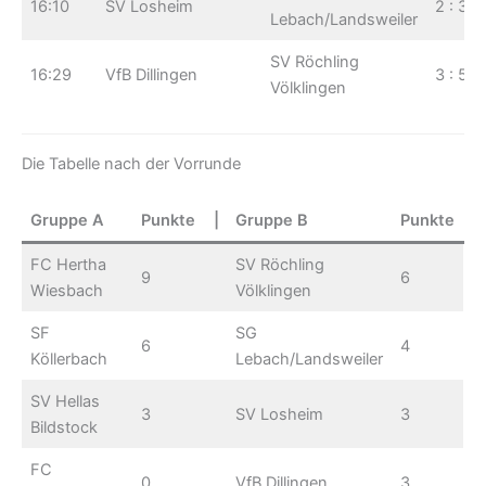
16:10
SV Losheim
2 : 3
Lebach/Landsweiler
SV Röchling
16:29
VfB Dillingen
3 : 5
Völklingen
Die Tabelle nach der Vorrunde
Gruppe A
Punkte
|
Gruppe B
Punkte
FC Hertha
SV Röchling
9
6
Wiesbach
Völklingen
SF
SG
6
4
Köllerbach
Lebach/Landsweiler
SV Hellas
3
SV Losheim
3
Bildstock
FC
0
VfB Dillingen
3