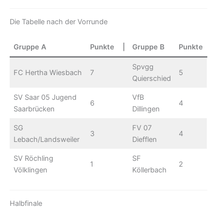
Die Tabelle nach der Vorrunde
Gruppe A
Punkte
|
Gruppe B
Punkte
Spvgg
FC Hertha Wiesbach
7
5
Quierschied
SV Saar 05 Jugend
VfB
6
4
Saarbrücken
Dillingen
SG
FV 07
3
4
Lebach/Landsweiler
Diefflen
SV Röchling
SF
1
2
Völklingen
Köllerbach
Halbfinale