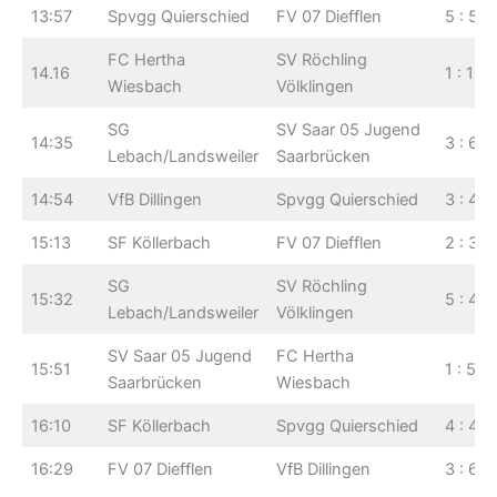
13:57
Spvgg Quierschied
FV 07 Diefflen
5 : 5
FC Hertha
SV Röchling
14.16
1 : 1
Wiesbach
Völklingen
SG
SV Saar 05 Jugend
14:35
3 : 6
Lebach/Landsweiler
Saarbrücken
14:54
VfB Dillingen
Spvgg Quierschied
3 : 4
15:13
SF Köllerbach
FV 07 Diefflen
2 : 3
SG
SV Röchling
15:32
5 : 4
Lebach/Landsweiler
Völklingen
SV Saar 05 Jugend
FC Hertha
15:51
1 : 5
Saarbrücken
Wiesbach
16:10
SF Köllerbach
Spvgg Quierschied
4 : 4
16:29
FV 07 Diefflen
VfB Dillingen
3 : 6