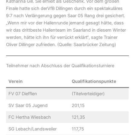
Katharina Gill. Sie erhielt als Geschenk. Vor dem großen
Finale hatte sich derVfB Dillingen durch ein spektakuläres
9:7 nach Verlängerung gegen Saar 05 Rang drei gesichert.
„Wenn mir vor der Hallenrunde jemand gesagt hätte, dass
wir das drittbeste Hallenteam im Saarland in diesem Winter
werden, hätte ich ihn für verrückt erklärt“, sagte Trainer
Oliver Dillinger zufrieden. (Quelle: Saarbrücker Zeitung)
Teilnehmer nach Abschluss der Qualifikationsturniere
Verein
Qualifikationspunkte
FV 07 Diefflen
(Titelverteidiger)
SV Saar 05 Jugend
201,15
FC Hertha Wiesbach
121,35
SG Lebach/Landsweiler
117,75