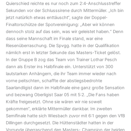
Quierschied reichte es nur noch zum 2:4-Anschlusstreffer
Sekunden vor der Schlusssirene durch Mittermüller. „Ich bin
jetzt natürlich etwas enttäuscht“, sagte der Doppel-
Finaltorschütze der Spotvereinigung: „Aber wir können
dennoch stolz auf das sein, was wir geleistet haben.“ Denn
dass seine Mannschaft im Finale stand, war eine
Riesenüberraschung. Die Spvgg. hatte in der Qualifikation
nämlich erst in letzter Sekunde das Masters-Ticket gelöst.
In der Gruppe B zog das Team von Trainer Lothar Pesch
dann als Erster ins Halbfinale ein. Unterstützt von 300
lautstarken Anhängern, die ihr Team immer wieder nach
vorne peitschten, schaffte der abstiegsbedrohte
Saarlandligist dann im Halbfinale eine ganz große Sensation
und bezwang Oberligist Saar 05 mit 5:2. „Die Fans haben
Kräfte freigesetzt. Ohne sie wären wir nie soweit
gekommen“, erklärte Mittermüller dankbar. Im zweiten
Semifinale hatte sich Wiesbach zuvor mit 6:1 gegen den VfB
Dillingen durchgesetzt. Die Hüttenstädter hatten in der
Vorrunde überraschend den Masters- Champion der beiden