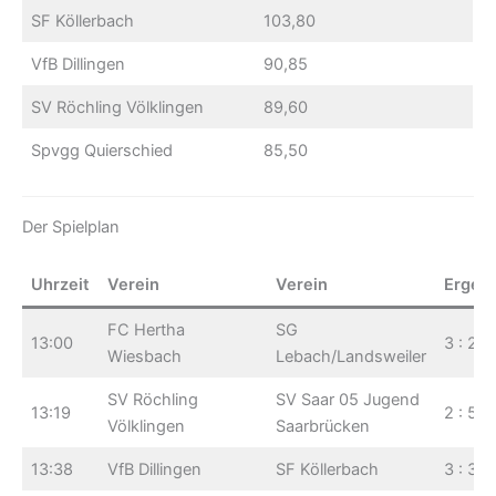
SF Köllerbach
103,80
VfB Dillingen
90,85
SV Röchling Völklingen
89,60
Spvgg Quierschied
85,50
Der Spielplan
Uhrzeit
Verein
Verein
Ergeb
FC Hertha
SG
13:00
3 : 2
Wiesbach
Lebach/Landsweiler
SV Röchling
SV Saar 05 Jugend
13:19
2 : 5
Völklingen
Saarbrücken
13:38
VfB Dillingen
SF Köllerbach
3 : 3