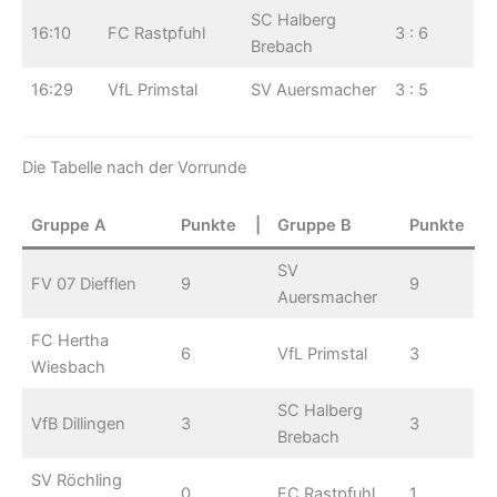
SC Halberg
16:10
FC Rastpfuhl
3 : 6
Brebach
16:29
VfL Primstal
SV Auersmacher
3 : 5
Die Tabelle nach der Vorrunde
Gruppe A
Punkte
|
Gruppe B
Punkte
SV
FV 07 Diefflen
9
9
Auersmacher
FC Hertha
6
VfL Primstal
3
Wiesbach
SC Halberg
VfB Dillingen
3
3
Brebach
SV Röchling
0
FC Rastpfuhl
1