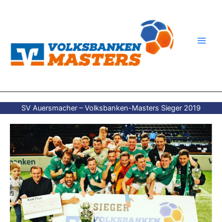
Zum
Inhalt
springen
SV Auersmacher – Volksbanken-Masters Sieger 2019