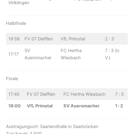
Völklingen
Halbfinale
16:58
FV 07 Diefflen
VfL Primstal
2 : 3
SV
FC Hertha
7 : 3 (n.
17:17
Auersmacher
Wiesbach
V.)
Finale
17:40
FV 07 Diefflen
FC Hertha Wiesbach
7 : 5
18:00
VfL Primstal
SV Auersmacher
1 : 2
Austragungsort: Saarlandhalle in Saarbrücken
Zuschauer: 3.500