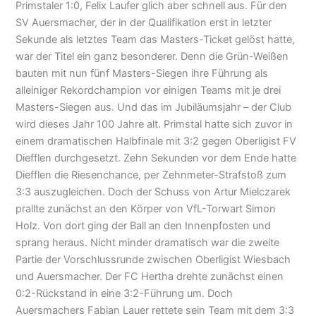
Primstaler 1:0, Felix Laufer glich aber schnell aus. Für den
SV Auersmacher, der in der Qualifikation erst in letzter
Sekunde als letztes Team das Masters-Ticket gelöst hatte,
war der Titel ein ganz besonderer. Denn die Grün-Weißen
bauten mit nun fünf Masters-Siegen ihre Führung als
alleiniger Rekordchampion vor einigen Teams mit je drei
Masters-Siegen aus. Und das im Jubiläumsjahr – der Club
wird dieses Jahr 100 Jahre alt. Primstal hatte sich zuvor in
einem dramatischen Halbfinale mit 3:2 gegen Oberligist FV
Diefflen durchgesetzt. Zehn Sekunden vor dem Ende hatte
Diefflen die Riesenchance, per Zehnmeter-Strafstoß zum
3:3 auszugleichen. Doch der Schuss von Artur Mielczarek
prallte zunächst an den Körper von VfL-Torwart Simon
Holz. Von dort ging der Ball an den Innenpfosten und
sprang heraus. Nicht minder dramatisch war die zweite
Partie der Vorschlussrunde zwischen Oberligist Wiesbach
und Auersmacher. Der FC Hertha drehte zunächst einen
0:2-Rückstand in eine 3:2-Führung um. Doch
Auersmachers Fabian Lauer rettete sein Team mit dem 3:3