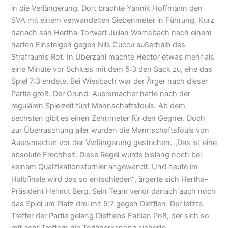
in die Verlängerung. Dort brachte Yannik Hoffmann den
SVA mit einem verwandelten Siebenmeter in Führung. Kurz
danach sah Hertha-Torwart Julian Wamsbach nach einem
harten Einsteigen gegen Nils Cuccu außerhalb des
Strafraums Rot. In Überzahl machte Hector etwas mehr als
eine Minute vor Schluss mit dem 5:3 den Sack zu, ehe das
Spiel 7:3 endete. Bei Wiesbach war der Ärger nach dieser
Partie groß. Der Grund: Auersmacher hatte nach der
regulären Spielzeit fünf Mannschaftsfouls. Ab dem
sechsten gibt es einen Zehnmeter für den Gegner. Doch
zur Überraschung aller wurden die Mannschaftsfouls von
Auersmacher vor der Verlängerung gestrichen. „Das ist eine
absolute Frechheit. Diese Regel wurde bislang noch bei
keinem Qualifikationsturnier angewandt. Und heute im
Halbfinale wird das so entschieden“, ärgerte sich Hertha-
Präsident Helmut Berg. Sein Team verlor danach auch noch
das Spiel um Platz drei mit 5:7 gegen Diefflen. Der letzte
Treffer der Partie gelang Diefflens Fabian Poß, der sich so
mit acht Treffern die Torjägerkanone sicherte.