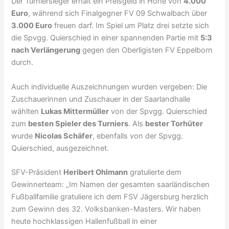
Der Turniersieger erhält ein Preisgeld in Höhe von
4.000
Euro
, während sich Finalgegner FV 09 Schwalbach über
3.000 Euro
freuen darf. Im Spiel um Platz drei setzte sich
die Spvgg. Quierschied in einer spannenden Partie mit
5:3
nach Verlängerung
gegen den Oberligisten FV Eppelborn
durch.
Auch individuelle Auszeichnungen wurden vergeben: Die
Zuschauerinnen und Zuschauer in der Saarlandhalle
wählten
Lukas Mittermüller
von der Spvgg. Quierschied
zum
besten Spieler des Turniers
. Als
bester Torhüter
wurde
Nicolas Schäfer
, ebenfalls von der Spvgg.
Quierschied, ausgezeichnet.
SFV-Präsident
Heribert Ohlmann
gratulierte dem
Gewinnerteam: „Im Namen der gesamten saarländischen
Fußballfamilie gratuliere ich dem FSV Jägersburg herzlich
zum Gewinn des 32. Volksbanken-Masters. Wir haben
heute hochklassigen Hallenfußball in einer