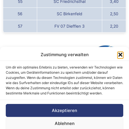
55
SC Friedrichsthal
3,40
56
SC Birkenfeld
2,50
57
FV 07 Diefflen 3
2,20
Zustimmung verwalten
Um dir ein optimales Erlebnis zu bieten, verwenden wir Technologien wie
Cookies, um Geräteinformationen zu speichern und/oder darauf
zuzugreifen. Wenn du diesen Technologien zustimmst, können wir Daten
wie das Surfverhalten oder eindeutige IDs auf dieser Website verarbeiten.
Wenn du deine Zustimmung nicht erteilst oder zurückziehst, können
bestimmte Merkmale und Funktionen beeinträchtigt werden.
Barrierefreiheitserklärung
Akzeptieren
Cookie-Richtlinie (EU)
Datenschutz
Ablehnen
Haftungsausschluss