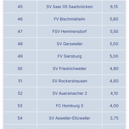
45
SV Saar 05 Saarbrücken
6,15
46
FV Bischmisheim
5,80
47
FSV Hemmersdorf
5,50
48
SV Gersweiler
5,00
49
FV Siersburg
5,00
50
SV Friedrichweiler
4,80
51
SV Rockershausen
4,60
52
SV Auersmacher 2
4,10
53
FC Homburg 3
4,00
54
SV Asweiler-Eitzweiler
3,75