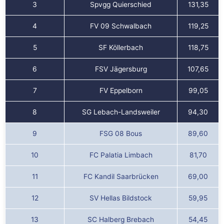
3
Spvgg Quierschied
131,35
4
FV 09 Schwalbach
119,25
5
SF Köllerbach
118,75
6
FSV Jägersburg
107,65
7
FV Eppelborn
99,05
8
SG Lebach-Landsweiler
94,30
9
FSG 08 Bous
89,60
10
FC Palatia Limbach
81,70
11
FC Kandil Saarbrücken
69,00
12
SV Hellas Bildstock
59,95
13
SC Halberg Brebach
54,45