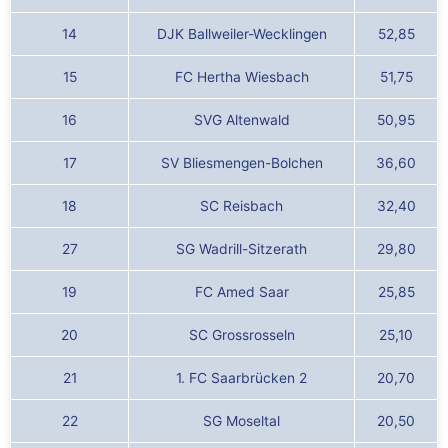
14
DJK Ballweiler-Wecklingen
52,85
15
FC Hertha Wiesbach
51,75
16
SVG Altenwald
50,95
17
SV Bliesmengen-Bolchen
36,60
18
SC Reisbach
32,40
27
SG Wadrill-Sitzerath
29,80
19
FC Amed Saar
25,85
20
SC Grossrosseln
25,10
21
1. FC Saarbrücken 2
20,70
22
SG Moseltal
20,50