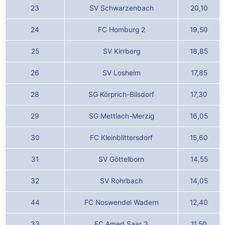
23
SV Schwarzenbach
20,10
24
FC Homburg 2
19,50
25
SV Kirrberg
18,85
26
SV Losheim
17,85
28
SG Körprich-Bilsdorf
17,30
29
SG Mettlach-Merzig
16,05
30
FC Kleinblittersdorf
15,60
31
SV Göttelborn
14,55
32
SV Rohrbach
14,05
44
FC Noswendel Wadern
12,40
33
FC Amed Saar 3
11,50