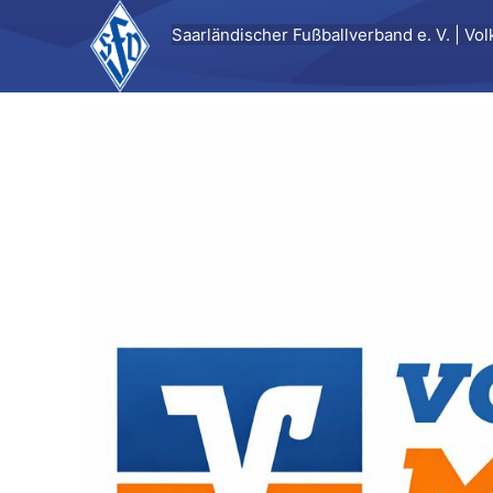
Zum
Saarländischer Fußballverband e. V. | V
Inhalt
springen