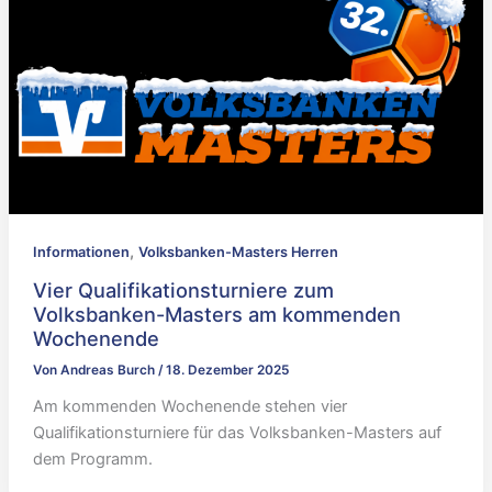
,
Informationen
Volksbanken-Masters Herren
Vier Qualifikationsturniere zum
Volksbanken-Masters am kommenden
Wochenende
Von
Andreas Burch
/
18. Dezember 2025
Am kommenden Wochenende stehen vier
Qualifikationsturniere für das Volksbanken-Masters auf
dem Programm.