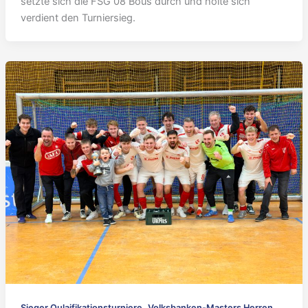
setzte sich die FSG 08 Bous durch und holte sich
verdient den Turniersieg.
,
Sieger Qulaifikationsturniere
Volksbanken-Masters Herren