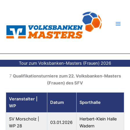
Zum
Inhalt
springen
Tour zum Volksbanken-Masters (Frauen) 2026
7
Qualifikationsturniere zum 22. Volksbanken-Masters
(Frauen) des SFV
Veranstalter |
Datum
Sporthalle
WP
SV Morscholz |
Herbert-Klein Halle
03.01.2026
WP 28
Wadern