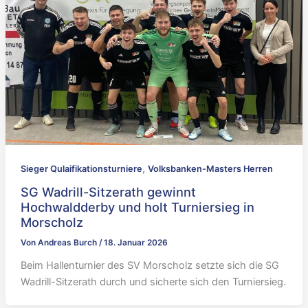
,
Sieger Qulaifikationsturniere
Volksbanken-Masters Herren
SG Wadrill-Sitzerath gewinnt
Hochwaldderby und holt Turniersieg in
Morscholz
Von
Andreas Burch
/
18. Januar 2026
Beim Hallenturnier des SV Morscholz setzte sich die SG
Wadrill-Sitzerath durch und sicherte sich den Turniersieg.