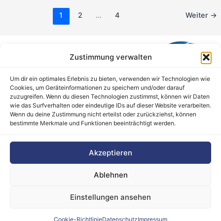
1
2
…
4
Weiter
→
Zustimmung verwalten
Um dir ein optimales Erlebnis zu bieten, verwenden wir Technologien wie
Cookies, um Geräteinformationen zu speichern und/oder darauf
zuzugreifen. Wenn du diesen Technologien zustimmst, können wir Daten
wie das Surfverhalten oder eindeutige IDs auf dieser Website verarbeiten.
Wenn du deine Zustimmung nicht erteilst oder zurückziehst, können
bestimmte Merkmale und Funktionen beeinträchtigt werden.
Barrierefreiheitserklärung
Akzeptieren
Cookie-Richtlinie (EU)
Datenschutz
Ablehnen
Haftungsausschluss
Impressum
Einstellungen ansehen
Kontakt
Cookie-Richtlinie
Datenschutz
Impressum