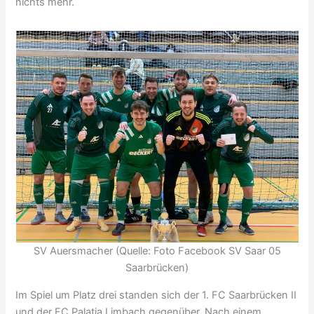
nichts mehr.
SV Auersmacher (Quelle: Foto Facebook SV Saar 05
Saarbrücken)
Im Spiel um Platz drei standen sich der 1. FC Saarbrücken II
und der FC Palatia Limbach gegenüber. Nach einem